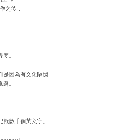
工作之後，
程度。
 而是因為有文化隔閡。
議題。
筆記就數千個英文字。
oposal