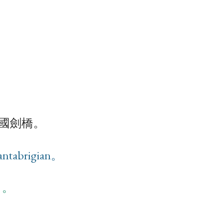
於英國劍橋。
tabrigian。
」。