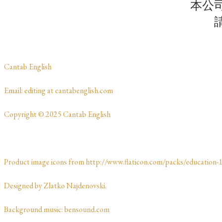
本公
​Cantab English
​​​Email: editing at cantabenglish.com
Copyright © 2025 Cantab English
Product image icons from http://www.flaticon.com/packs/education-1
Designed by Zlatko Najdenovski. ​​​​
Background music: bensound.com