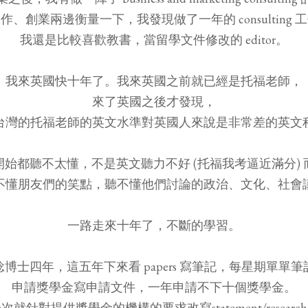
作、創業兩邊衡量一下，我發現做了一年的 consulting 
我還是比較喜歡教書，當留學文件修改的 editor。
我來英國快十年了。我來英國之前就已經是托福老師，
來了英國之後才發現，
台灣的托福老師的英文水準對英國人來說是非常差的英文
始都聽不太懂，不是英文聽力不好 (托福我考逼近滿分)
不懂朋友們的笑點，聽不懂他們討論的政治、文化、社會
一路走來十年了，不斷的學習。
博士四年，這五年下來看 papers 寫筆記，每星期單單
申請獎學金寫申請文件，一年申請不下十個獎學金。
就針對提供獎學金的機構的要求改寫statement/research pr