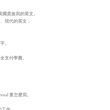
英國貴族寫的英文。
常、現代的英文，
萬字。
完全支付學費。
posal 要怎麼寫。
g 的工作。