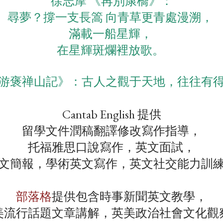
徐志摩 《再別康橋》：
尋夢？
撐一支長篙 向青草更青處漫溯，
滿載一船星輝，
在星輝斑爛裡放歌。
游褒禅山記》：古人之觀于天地，往往有
Cantab English 提供
留學文件潤稿翻譯修改寫作指導，
托福雅思口說寫作，英文面試，
文簡報，學術英文寫作，英文社交能力訓
部落格
提供包含時事新聞英文教學，
美流行話題文章講解，英美政治社會文化觀