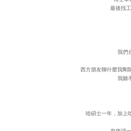
最後找工
我們
西方朋友聊什麼我剛開
我聽
唸碩士一年，加上唸
每申請一次