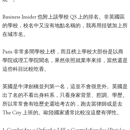
Business Insider 也附上該學校 QS 上的排名。非英國區
的學校，校名中又沒有地點名稱的，我再用括號加上所
在城市名。
Paris 非常多間學校上榜，而且榜上學校大部份是以商
學院或理工學院聞名，果然依照就業率來排，當然還是
這些科目比較吃香。
英國是牛津劍橋並列第一名，這並不會很意外。英國是
出了名的不看出身科系，只看身家背景、腔調、學歷。
所以常常會有唸歷史還唸考古的，跑去當律師或是去
The City 上班的。歐陸國家通常比較沒這麼有彈性。
1. Cambridge = Oxford = LSE = CentraleSupelec (Paris) =