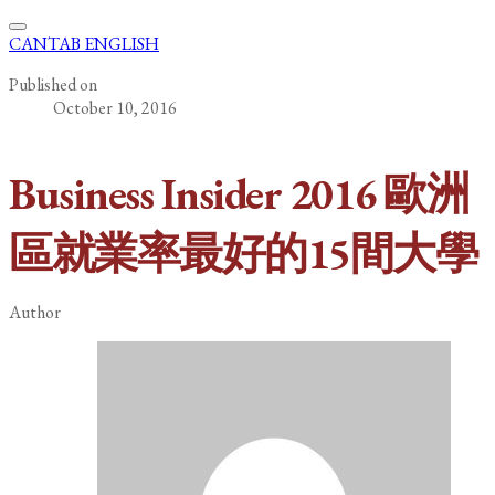
CANTAB ENGLISH
Published on
October 10, 2016
Business Insider 2016 歐洲
區就業率最好的15間大學
Author