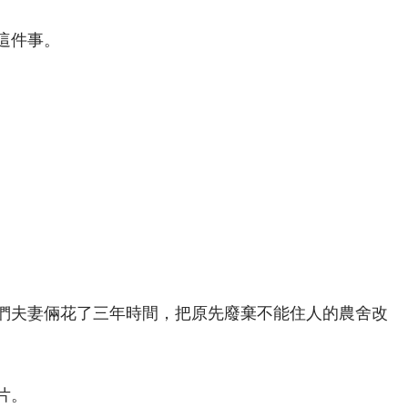
這件事。
們夫妻倆花了三年時間，把原先廢棄不能住人的農舍改
片。