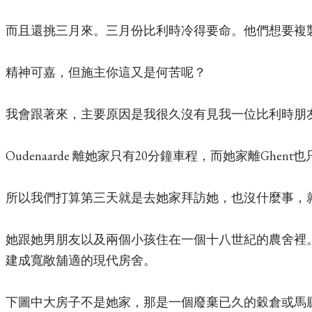
而且還挑三月來。三月份比利時冷得要命。他們想要複
精神可嘉，但施主你這又是何苦呢？
我會跟著來，主要原因是我很久沒有見我一位比利時朋
Oudenaarde 離她家只有20分鐘車程，而她家離Ghent
所以我們打算第三天就是去她家拜訪她，也沒什麼事，
她跟她男朋友以及兩個小孩住在一個十八世紀的農舍裡
建成寬敞舖適的現代房舍。
下圖中大房子不是她家，那是一個廢棄已久的穀倉或馬