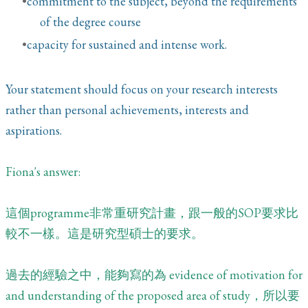
commitment to the subject, beyond the requirements
of the degree course
capacity for sustained and intense work.
Your statement should focus on your research interests
rather than personal achievements, interests and
aspirations.
Fiona's answer:
這個programme非常重研究計畫，跟一般的SOP要求比
較不一樣。這是研究型碩士的要求。
過去的經驗之中，能夠寫的為 evidence of motivation for
and understanding of the proposed area of study，所以要