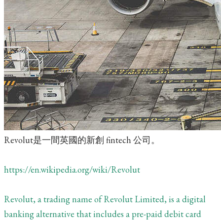
Revolut是一間英國的新創 fintech 公司。
https://en.wikipedia.org/wiki/Revolut
Revolut, a trading name of Revolut Limited, is a digital
banking alternative that includes a pre-paid debit card