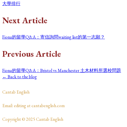
大學排行
Next Article
Fiona的留學Q&A：寄信詢問waiting list的第一志願？
Previous Article
Fiona的留學Q&A：Bristol vs Manchester 土木材料所選校問題
← Back to the blog
​Cantab English
​​​Email: editing at cantabenglish.com
Copyright © 2025 Cantab English