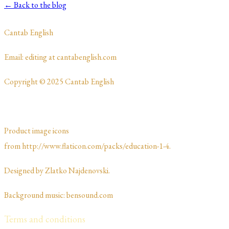
← Back to the blog
​Cantab English
​​​Email: editing at cantabenglish.com
Copyright © 2025 Cantab English
Product image icons
from http://www.flaticon.com/packs/education-1-4.
Designed by Zlatko Najdenovski. ​​​​
Background music: bensound.com
Terms and conditions