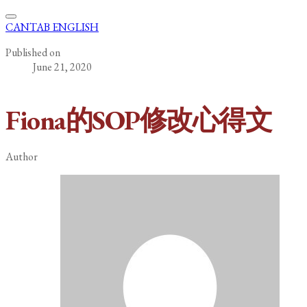
CANTAB ENGLISH
Published on
June 21, 2020
Fiona的SOP修改心得文
Author