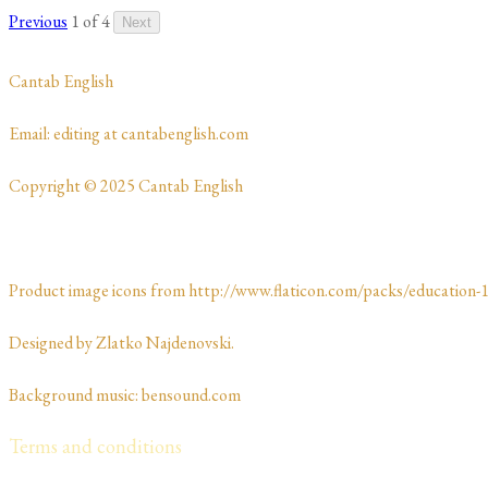
Previous
1 of 4
Next
​Cantab English
​​​Email: editing at cantabenglish.com
Copyright © 2025 Cantab English
Product image icons from http://www.flaticon.com/packs/education-1
Designed by Zlatko Najdenovski. ​​​​
Background music: bensound.com
Terms and conditions