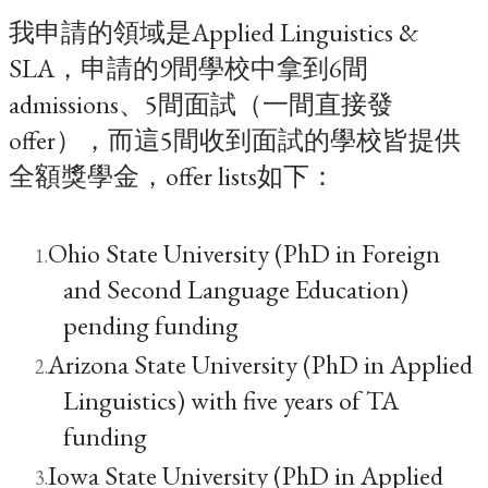
我申請的領域是Applied Linguistics &
SLA，申請的9間學校中拿到6間
admissions、5間面試（一間直接發
offer），而這5間收到面試的學校皆提供
全額獎學金，offer lists如下：
Ohio State University (PhD in Foreign
and Second Language Education)
pending funding
Arizona State University (PhD in Applied
Linguistics) with five years of TA
funding
Iowa State University (PhD in Applied