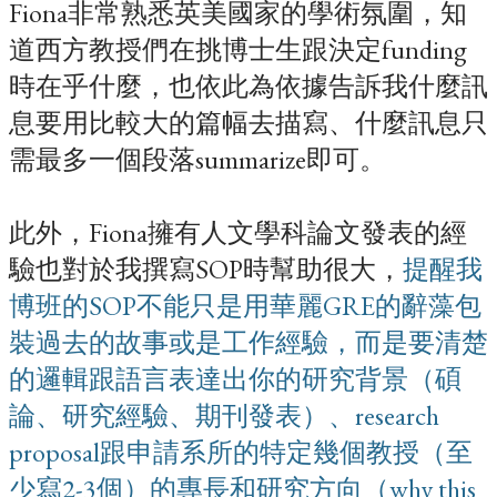
Fiona非常熟悉英美國家的學術氛圍，知
道西方教授們在挑博士生跟決定funding
時在乎什麼，也依此為依據告訴我什麼訊
息要用比較大的篇幅去描寫、什麼訊息只
需最多一個段落summarize即可。
此外，Fiona擁有人文學科論文發表的經
驗也對於我撰寫SOP時幫助很大，
提醒我
博班的SOP不能只是用華麗GRE的辭藻包
裝過去的故事或是工作經驗，而是要清楚
的邏輯跟語言表達出你的研究背景（碩
論、研究經驗、期刊發表）、research
proposal跟申請系所的特定幾個教授（至
少寫2-3個）的專長和研究方向（why this