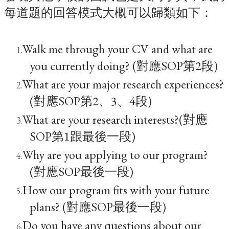
每道題的回答模式大概可以歸類如下：
Walk me through your CV and what are
you currently doing? (對應SOP第2段)
What are your major research experiences?
(對應SOP第2、3、4段)
What are your research interests?(對應
SOP第1跟最後一段)
Why are you applying to our program?
(對應SOP最後一段)
How our program fits with your future
plans? (對應SOP最後一段)
Do you have any questions about our