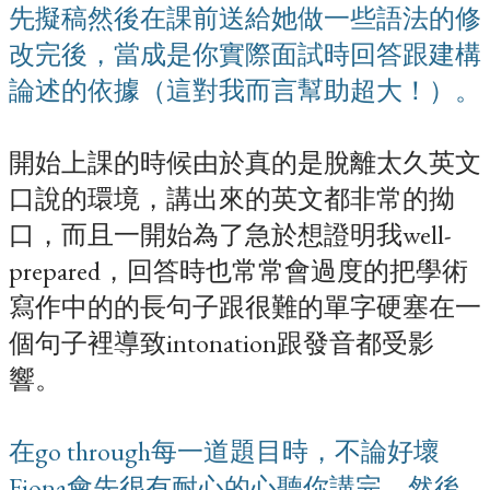
先擬稿然後在課前送給她做一些語法的修
改完後，當成是你實際面試時回答跟建構
論述的依據（這對我而言幫助超大！）。
開始上課的時候由於真的是脫離太久英文
口說的環境，講出來的英文都非常的拗
口，而且一開始為了急於想證明我well-
prepared，回答時也常常會過度的把學術
寫作中的的長句子跟很難的單字硬塞在一
個句子裡導致intonation跟發音都受影
響。
在go through每一道題目時，不論好壞
Fiona會先很有耐心的心聽你講完，然後