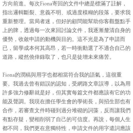
方向前進。每次Fiona寄回的文件中總是標滿了註解，
指出邏輯斷裂、意義不明、或過度模糊的段落，要求我
重新整理。當局者迷，但好的顧問能幫助你客觀盤點手
上的牌，透過每一次來回討論文件，我逐漸釐清自身的
優勢，收斂申請的動機與目的。這不光是為了申請而
已，留學成本何其高昂，若一時衝動選了不適合自己的
道路，縱然僥倖錄取了，也只是徒增未來痛苦。
Fiona的潤稿與用字也都相當符合我的語氣，這很重
要。我過去曾有錯誤的認知，受網路文章誤導，以為用
許多強力修辭就是好，但其實每篇文件都應該有它的功
能及聲調。我現在擔任學生會的學術長，與招生部也有
合作，若審查文件時碰到過分堆砌的詞藻，反而讓我們
有點存疑，變相削弱了自己的可信度。再說，每個人生
都不同，我們更在意獨特性，申請文件的用字遣詞應該