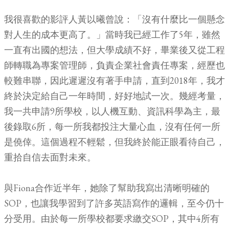
我很喜歡的影評人黃以曦曾說：「沒有什麼比一個懸念
對人生的成本更高了。」當時我已經工作了5年，雖然
一直有出國的想法，但大學成績不好，畢業後又從工程
師轉職為專案管理師，負責企業社會責任專案，經歷也
較難串聯，因此遲遲沒有著手申請，直到2018年，我才
終於決定給自己一年時間，好好地試一次。幾經考量，
我一共申請9所學校，以人機互動、資訊科學為主，最
後錄取6所，每一所我都投注大量心血，沒有任何一所
是僥倖。這個過程不輕鬆，但我終於能正眼看待自己，
重拾自信去面對未來。
與Fiona合作近半年，她除了幫助我寫出清晰明確的
SOP，也讓我學習到了許多英語寫作的邏輯，至今仍十
分受用。由於每一所學校都要求繳交SOP，其中4所有