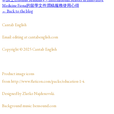
Medicine Fiona的留學文件潤稿服務使用心得
← Back to the blog
​Cantab English
​​​Email: editing at cantabenglish.com
Copyright © 2025 Cantab English
Product image icons
from http://www.flaticon.com/packs/education-1-4.
Designed by Zlatko Najdenovski. ​​​​
Background music: bensound.com