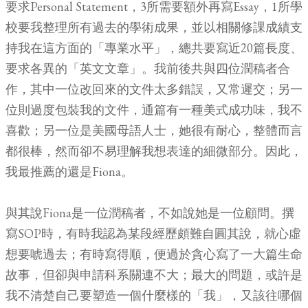
要求Personal Statement，3所需要額外再寫Essay，1所學
校要我整理所有過去的學術成果，並以相關修課成績支
持我在這方面的「專業水平」，總共要寫近20篇長度、
要求各異的「英文文章」。我前後共與四位潤稿者合
作，其中一位改回來的文件太多錯誤，又常遲交；另一
位則過度包裝我的文件，通篇有一種美式成功味，我不
喜歡；另一位是美國母語人士，她很有耐心，整體而言
都很棒，然而卻不易理解我想表達的細微部分。因此，
我最推薦的還是Fiona。
與其說Fiona是一位潤稿者，不如說她是一位顧問。撰
寫SOP時，有時我認為某段經歷頗難自圓其說，就心虛
想要唬過去；有時寫得順，便過於貪心寫了一大篇生命
故事，但卻與申請科系關連不大；最大的問題，或許是
我不清楚自己要塑造一個什麼樣的「我」，又該往哪個