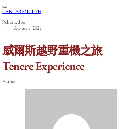
CANTAB ENGLISH
Published on
August 6, 2021
威爾斯越野重機之旅
Tenere Experience
Author