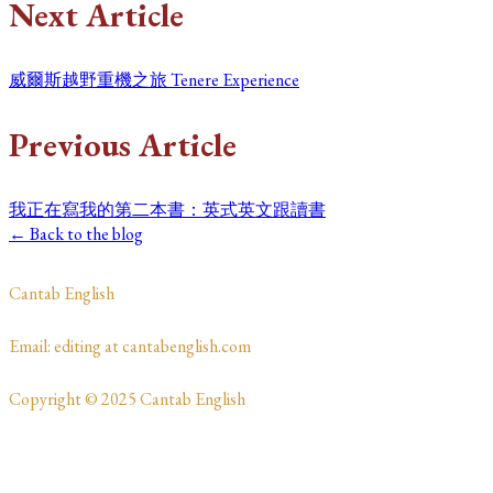
Next Article
威爾斯越野重機之旅 Tenere Experience
Previous Article
我正在寫我的第二本書：英式英文跟讀書
← Back to the blog
​Cantab English
​​​Email: editing at cantabenglish.com
Copyright © 2025 Cantab English